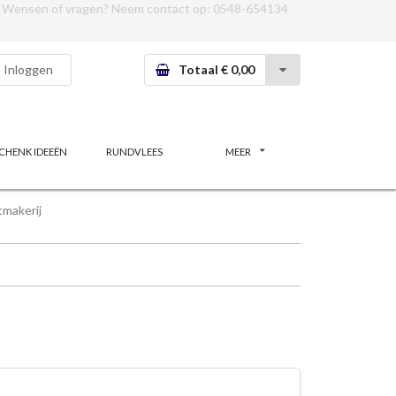
Wensen of vragen? Neem contact op:
0548-654134
Inloggen
Totaal € 0,00
CHENK IDEEËN
RUNDVLEES
MEER
makerij