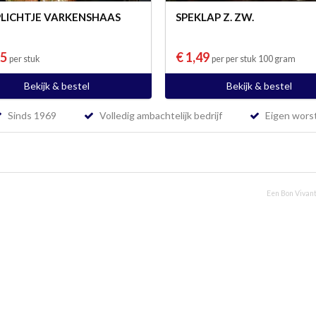
LICHTJE VARKENSHAAS
SPEKLAP Z. ZW.
95
€ 1,49
per stuk
per per stuk 100 gram
Bekijk & bestel
Bekijk & bestel
Sinds 1969
Volledig ambachtelijk bedrijf
Eigen worst
Een Bon Vivant