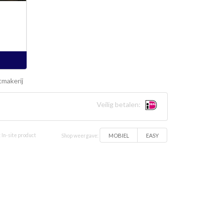
makerij
Veilig betalen:
MOBIEL
EASY
 In-site product
Shop weergave: