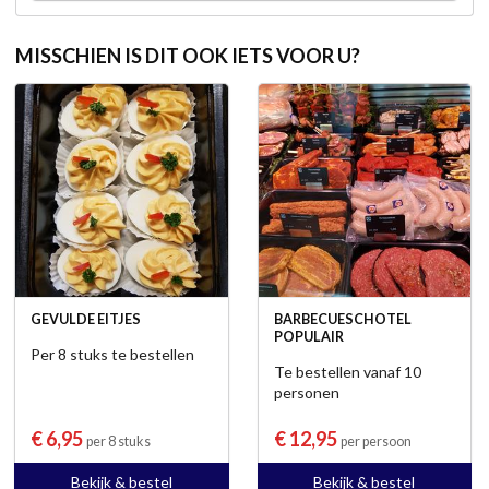
MISSCHIEN IS DIT OOK IETS VOOR U?
GEVULDE EITJES
BARBECUESCHOTEL
POPULAIR
Per 8 stuks te bestellen
Te bestellen vanaf 10
personen
€ 6,95
€ 12,95
per 8 stuks
per persoon
Bekijk & bestel
Bekijk & bestel