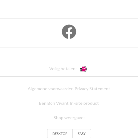
Veilig betalen:
Algemene voorwaarden
Privacy Statement
Een Bon Vivant In-site product
Shop weergave:
DESKTOP
EASY