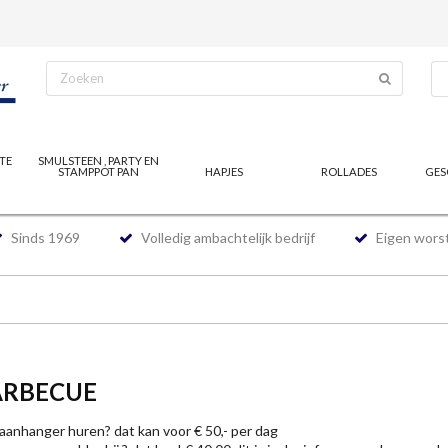
TE
SMULSTEEN , PARTY EN
STAMPPOT PAN
HAPJES
ROLLADES
GES
Sinds 1969
Volledig ambachtelijk bedrijf
Eigen worst
ARBECUE
aanhanger huren? dat kan voor € 50,- per dag