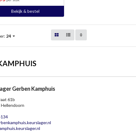
Bekijk & bestel
er:
24
 KAMPHUIS
lager Gerben Kamphuis
raat 61b
 Hellendoorn
4134
benkamphuis.keurslager.nl
mphuis.keurslager.nl