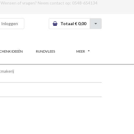
Wensen of vragen? Neem contact op:
0548-654134
Inloggen
Totaal € 0,00
CHENK IDEEËN
RUNDVLEES
MEER
makerij