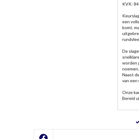
KVK: 8
Keurslag
een voll
komt, ma
uitgebre
rundvlee
De slage
snelklar
worden g
noemen
Naast de
van een 
Onze kan
Bereid u