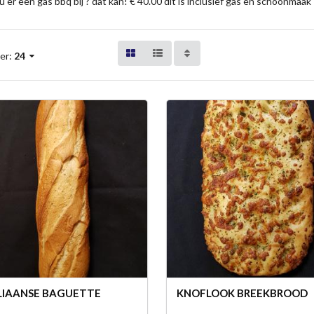
 u er een gas bbq bij ? dat kan! € 40.00 dit is inclusief gas en schoonmaak
er:
24
LIAANSE BAGUETTE
KNOFLOOK BREEKBROOD