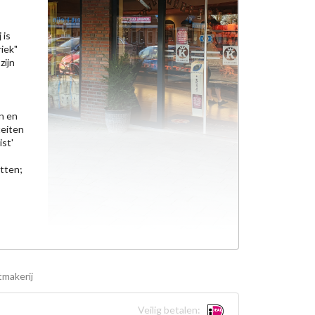
 is
riek"
zijn
n en
teiten
st'
etten;
makerij
Veilig betalen: