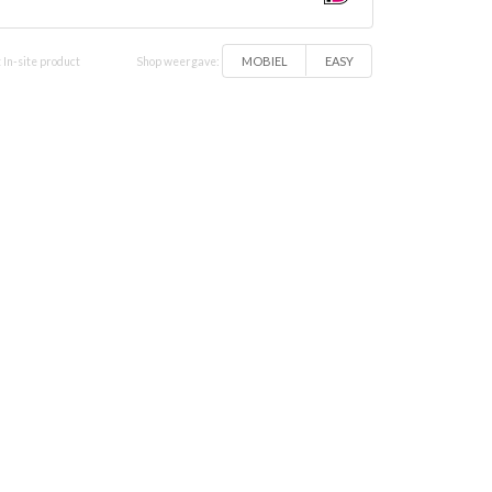
MOBIEL
EASY
 In-site product
Shop weergave: