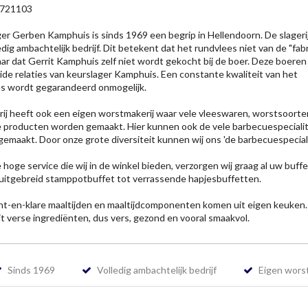
4721103
er Gerben Kamphuis is sinds 1969 een begrip in Hellendoorn. De slagerij
edig ambachtelijk bedrijf. Dit betekent dat het rundvlees niet van de "fab
ar dat Gerrit Kamphuis zelf niet wordt gekocht bij de boer. Deze boeren 
ide relaties van keurslager Kamphuis. Een constante kwaliteit van het
s wordt gegarandeerd onmogelijk.
rij heeft ook een eigen worstmakerij waar vele vleeswaren, worstsoorte
e producten worden gemaakt. Hier kunnen ook de vele barbecuespeciali
emaakt. Door onze grote diversiteit kunnen wij ons 'de barbecuespeciali
.
 hoge service die wij in de winkel bieden, verzorgen wij graag al uw buff
uitgebreid stamppotbuffet tot verrassende hapjesbuffetten.
t-en-klare maaltijden en maaltijdcomponenten komen uit eigen keuken.
it verse ingrediënten, dus vers, gezond en vooral smaakvol.
Sinds 1969
Volledig ambachtelijk bedrijf
Eigen worst