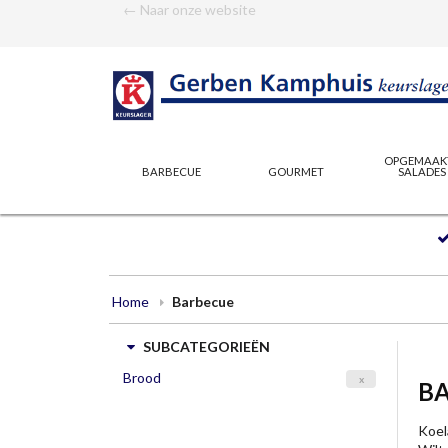
← Naar onze website
OPGEMAAK
BARBECUE
GOURMET
SALADES
Home
Barbecue
SUBCATEGORIEËN
Brood
x
B
Koel