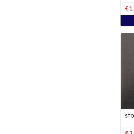
€ 1
STO
€ 2