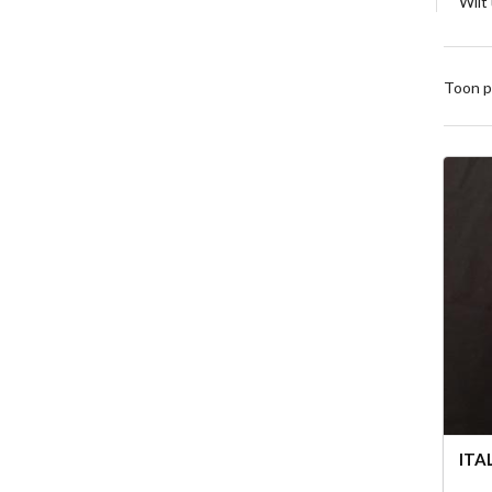
Wilt
Toon p
ITA