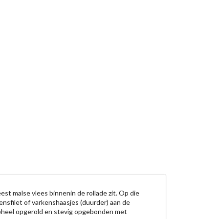
st malse vlees binnenin de rollade zit. Op die 
nsfilet of varkenshaasjes (duurder) aan de 
eheel opgerold en stevig opgebonden met 