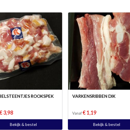
ELSTEENTJES ROOKSPEK
VARKENSRIBBEN DIK
€ 3,98
€ 1,19
Vanaf
Bekijk & bestel
Bekijk & bestel