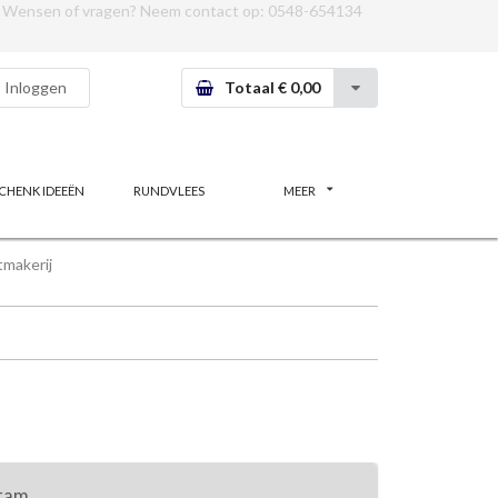
Wensen of vragen? Neem contact op:
0548-654134
Inloggen
Totaal € 0,00
CHENK IDEEËN
RUNDVLEES
MEER
makerij
gram