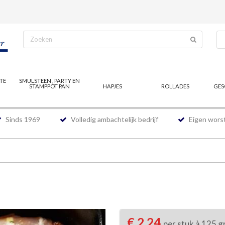
TE
SMULSTEEN , PARTY EN
STAMPPOT PAN
HAPJES
ROLLADES
GES
Sinds 1969
Volledig ambachtelijk bedrijf
Eigen worst
€ 2,24
per stuk à 125 