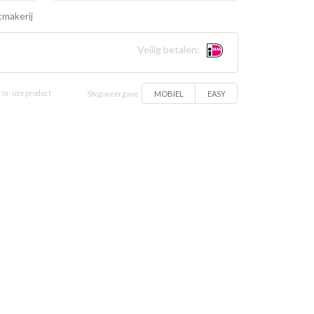
makerij
Veilig betalen:
MOBIEL
EASY
 In-site product
Shop weergave: