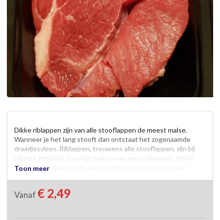
Dikke riblappen zijn van alle stooflappen de meest malse. 
Wanneer je het lang stooft dan ontstaat het zogenaamde 
draadjesvlees. Riblappen, trouwens alle stooflappen, zijn bij 
uitstek geschikt voor het maken van een ouderwets lekker 
jus. Schraap daartoe de aanbaksels in de pan los en maak 
Toon meer
daarna de jus af.
€ 2,49
Vanaf